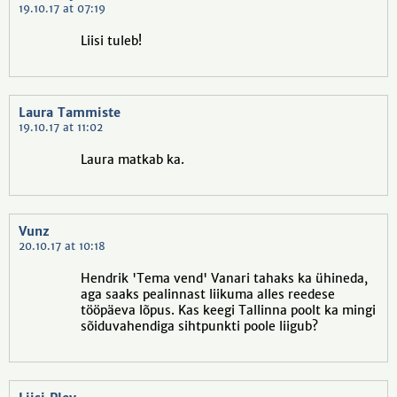
19.10.17 at 07:19
Liisi tuleb!
Laura Tammiste
19.10.17 at 11:02
Laura matkab ka.
Vunz
20.10.17 at 10:18
Hendrik 'Tema vend' Vanari tahaks ka ühineda,
aga saaks pealinnast liikuma alles reedese
tööpäeva lõpus. Kas keegi Tallinna poolt ka mingi
sõiduvahendiga sihtpunkti poole liigub?