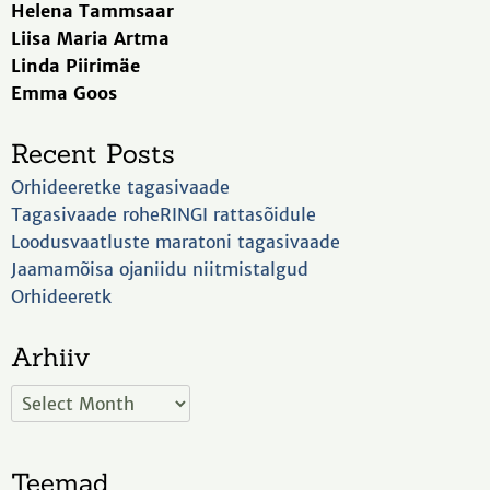
Helena Tammsaar
Liisa Maria Artma
Linda Piirimäe
Emma Goos
Recent Posts
Orhideeretke tagasivaade
Tagasivaade roheRINGI rattasõidule
Loodusvaatluste maratoni tagasivaade
Jaamamõisa ojaniidu niitmistalgud
Orhideeretk
Arhiiv
Teemad