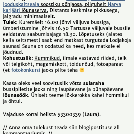
looduskaitseala
soostiku põhjaosa, pilguheit
Narva
karjääri
lõunaserva.
Distants keskmise pikkusega,
jalgradu minimaalselt.
Tulek:
Kuremäelt 16.00 Jõhvi väljuva bussiga,
ümberistumine Jõhvis 16.50 Tartusse väljuvale bussile
eeldatava saabumisajaga 18.30. Lõpetuseks (alates
kella seitsmest) saab end matkast turgutada Lodjakoja
saunas! Sauna on oodatud ka need, kes matkale ei
jõudnud.
Kohustuslik:
Kummikud,
ilmale vastavad riided, telk
või telgikoht, magamiskott, toidunõud, fotoaparaat
(et
fotokonkursi
jaoks pilte teha
Kaasa oleks veel soovituslik võtta
sularaha
bussipiletite jaoks ning laupäevane ja pühapäevane
lõunasöök
. Ühiselt teeme lõkkerokka kahel hommikul
ja õhtul.
Vajaduse korral helista 53300339 (Laura).
// Anna oma tulekust teada siin blogipostituse all
kommentaariumis. //