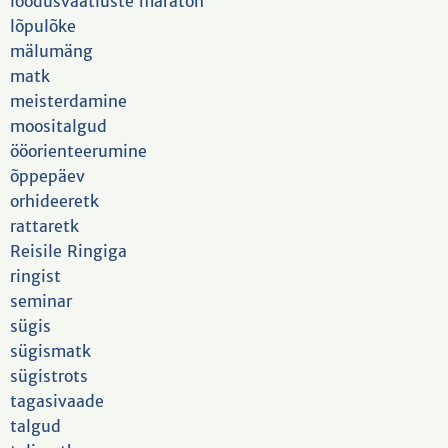
loodusvaatluste maraton
lõpulõke
mälumäng
matk
meisterdamine
moositalgud
ööorienteerumine
õppepäev
orhideeretk
rattaretk
Reisile Ringiga
ringist
seminar
sügis
sügismatk
sügistrots
tagasivaade
talgud