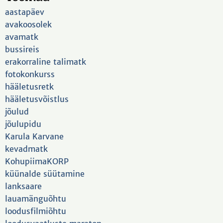
aastapäev
avakoosolek
avamatk
bussireis
erakorraline talimatk
fotokonkurss
hääletusretk
hääletusvõistlus
jõulud
jõulupidu
Karula Karvane
kevadmatk
KohupiimaKORP
küünalde süütamine
lanksaare
lauamänguõhtu
loodusfilmiõhtu