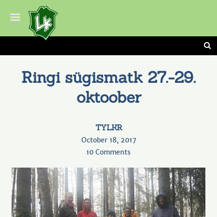
Ringi sügismatk 27.-29.
oktoober
TYLKR
October 18, 2017
on
10 Comments
Ringi
sügismatk
27.-29.
oktoober