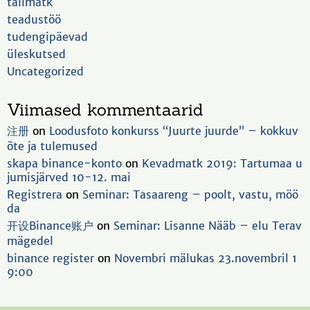
talimatk
teadustöö
tudengipäevad
üleskutsed
Uncategorized
Viimased kommentaarid
注册
on
Loodusfoto konkurss “Juurte juurde” – kokkuv
õte ja tulemused
skapa binance-konto
on
Kevadmatk 2019: Tartumaa u
jumisjärved 10-12. mai
Registrera
on
Seminar: Tasaareng – poolt, vastu, möö
da
开设Binance账户
on
Seminar: Lisanne Nääb – elu Terav
mägedel
binance register
on
Novembri mälukas 23.novembril 1
9:00