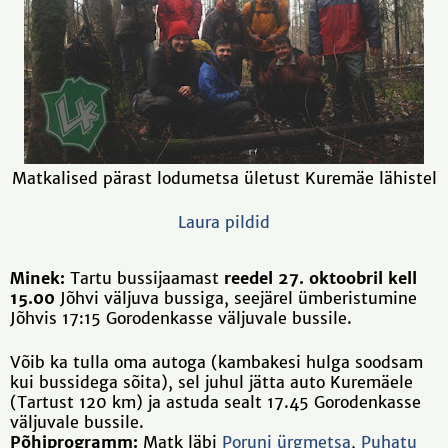
Matkalised pärast lodumetsa ületust Kuremäe lähistel
Laura pildid
Minek:
Tartu bussijaamast
reedel 27. oktoobril kell
15.00
Jõhvi väljuva bussiga, seejärel ümberistumine
Jõhvis 17:15 Gorodenkasse väljuvale bussile.
Võib ka tulla oma autoga (kambakesi hulga soodsam
kui bussidega sõita), sel juhul jätta auto Kuremäele
(Tartust 120 km) ja astuda sealt 17.45 Gorodenkasse
väljuvale bussile.
Põhiprogramm:
Matk läbi
Poruni ürgmetsa
,
Puhatu