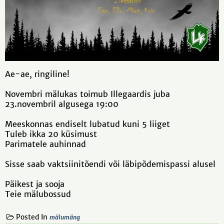
Ae-ae, ringiline!
Novembri mälukas toimub Illegaardis juba
23.novembril algusega 19:00
Meeskonnas endiselt lubatud kuni 5 liiget
Tuleb ikka 20 küsimust
Parimatele auhinnad
Sisse saab vaktsiinitõendi või läbipõdemispassi alusel
Päikest ja sooja
Teie mälubossud
Posted In
mälumäng