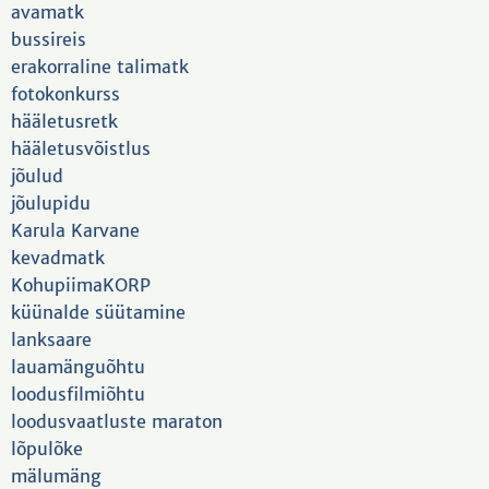
avamatk
bussireis
erakorraline talimatk
fotokonkurss
hääletusretk
hääletusvõistlus
jõulud
jõulupidu
Karula Karvane
kevadmatk
KohupiimaKORP
küünalde süütamine
lanksaare
lauamänguõhtu
loodusfilmiõhtu
loodusvaatluste maraton
lõpulõke
mälumäng