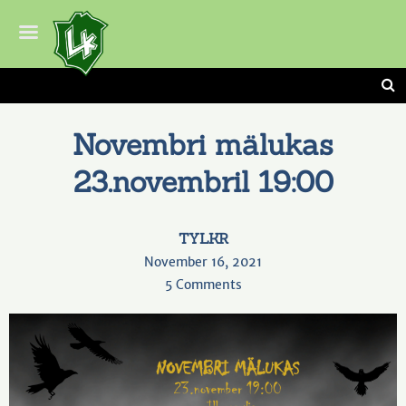
Novembri mälukas
23.novembril 19:00
TYLKR
November 16, 2021
on
5 Comments
Novembri
mälukas
23.novembril
19:00