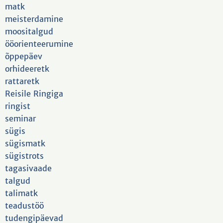
matk
meisterdamine
moositalgud
ööorienteerumine
õppepäev
orhideeretk
rattaretk
Reisile Ringiga
ringist
seminar
sügis
sügismatk
sügistrots
tagasivaade
talgud
talimatk
teadustöö
tudengipäevad