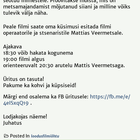
seotud inimestele. Proovitakse mõista, mis on
metsamajandamist mõjutanud siiani ja milline võiks
tulevik välja näha.
Peale filmi saate oma küsimusi esitada filmi
operaatorile ja stsenaristile Mattias Veermetsale.
Ajakava
18:30 võib hakata kogunema
19:00 filmi algus
orienteeruvalt 20:30 arutelu Mattis Veermetsaga.
Üritus on tasuta!
Pakume ka kohvi ja küpsiseid!
Märgi end osalema ka FB üritusele:
https://fb.me/e/
4eISxqQ19
.
Lodjakojas näeme!
Juhatus
Posted In
loodusfilmiõhtu