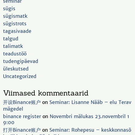
seminar
sügis
sügismatk
sügistrots
tagasivaade
talgud
talimatk
teadustöö
tudengipäevad
üleskutsed
Uncategorized
Viimased kommentaarid
开设Binance账户
on
Seminar: Lisanne Nääb – elu Terav
mägedel
binance register
on
Novembri mälukas 23.novembril 1
9:00
打开Binance账户
on
Seminar: Rohepesu – keskkonnasõ