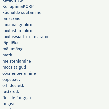
kevadmatk
KohupiimaKORP
küünalde süütamine
lanksaare
lauamänguõhtu
loodusfilmiõhtu
loodusvaatluste maraton
lõpulõke
mälumäng
matk
meisterdamine
moositalgud
ööorienteerumine
õppepäev
orhideeretk
rattaretk
Reisile Ringiga
ringist